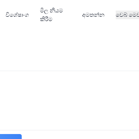
මිල නියම
විශේෂාංග
අමතන්න
වෙබ් මෙ
කිරීම