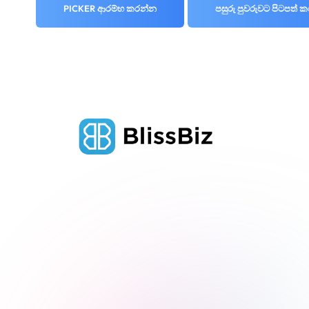
PICKER ආරම්භ කරන්න
පසුරු පුවරුවට පිටපත් 