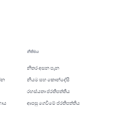
නීතිමය
නිතර අසන පැන
න්න
නියම සහ කොන්දේසි
රහස්යතා ප්රතිපත්තිය
හාය
ආපසු ගෙවීමේ ප්රතිපත්තිය