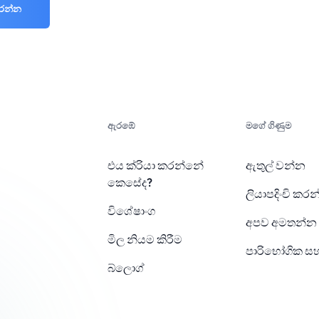
කරන්න
ඇරඹේ
මගේ ගිණුම
එය ක්රියා කරන්නේ
ඇතුල් වන්න
කෙසේද?
ලියාපදිංචි කර
විශේෂාංග
අපව අමතන්න
මිල නියම කිරීම
පාරිභෝගික ස
බ්ලොග්