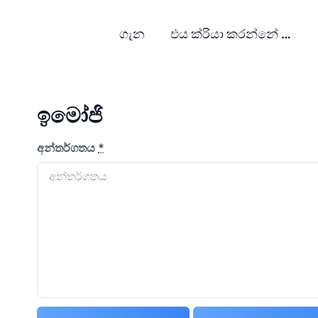
ගැන
එය ක්රියා කරන්නේ කෙසේද?
ඉමෝජි
අන්තර්ගතය
*