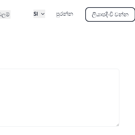
SI
පුරන්න
වලම්
ලියාපදිංචි වන්න